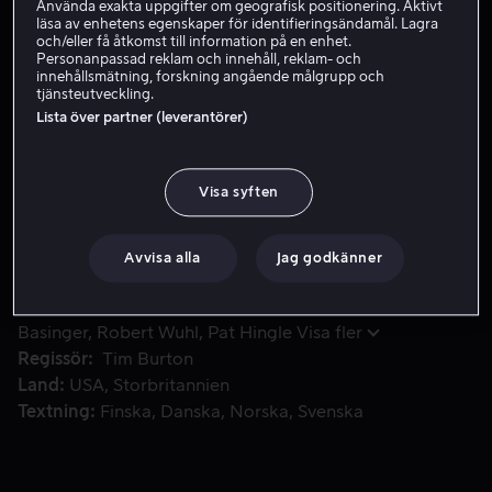
Använda exakta uppgifter om geografisk positionering. Aktivt
läsa av enhetens egenskaper för identifieringsändamål. Lagra
Hyr 59 kr
och/eller få åtkomst till information på en enhet.
Personanpassad reklam och innehåll, reklam- och
Köp 109 kr
innehållsmätning, forskning angående målgrupp och
tjänsteutveckling.
Lista över partner (leverantörer)
Batman blir en hemlighetsful figur för invånarna i Gotham
Batman blir en hemlighetsful figur för invånarna i
Gotham City som tar hand om brottslingar på egen
Visa syften
hand. Det första som dyker upp för Batman är
skuggorna av när Jokern försvinner.
Avvisa alla
Jag godkänner
Medverkande
Michael Keaton
Jack Nicholson
Kim
Basinger
Robert Wuhl
Pat Hingle
Visa fler
Regissör
Tim Burton
Land
USA
Storbritannien
Textning
Finska
Danska
Norska
Svenska