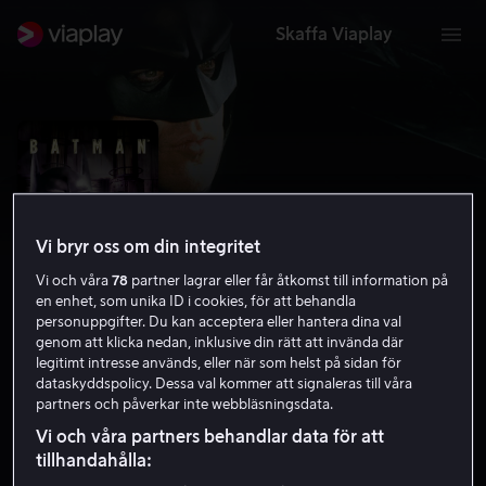
Skaffa Viaplay
Vi bryr oss om din integritet
Vi och våra
78
partner lagrar eller får åtkomst till information på
en enhet, som unika ID i cookies, för att behandla
personuppgifter. Du kan acceptera eller hantera dina val
genom att klicka nedan, inklusive din rätt att invända där
legitimt intresse används, eller när som helst på sidan för
Batman
dataskyddspolicy. Dessa val kommer att signaleras till våra
partners och påverkar inte webbläsningsdata.
7.5
Action
Äventyr
1989
2 h 1 min
15 år
Vi och våra partners behandlar data för att
HD
tillhandahålla: