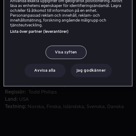
Använda exakta uppgifter om geografisk positionering. Aktivt
läsa av enhetens egenskaper för identifieringsändamål. Lagra
Skaffa Viaplay
och/eller få åtkomst till information på en enhet.
Personanpassad reklam och innehåll, reklam- och
innehållsmätning, forskning angående målgrupp och
Se trailer
tjänsteutveckling.
Lista över partner (leverantörer)
Vargflocken samlas för sista gången i Las Vegas - staden där
Vargflocken samlas för sista gången i Las Vegas -
Visa syften
staden där allt började - och helvetet bryter lös då
staden faller sönder och blir helt förödd.
Avvisa alla
Jag godkänner
Medverkande
Bradley Cooper
Ed Helms
Zach
Galifianakis
Justin Bartha
John Goodman
Visa fler
Regissör
Todd Phillips
Land
USA
Textning
Norska
Finska
Isländska
Svenska
Danska