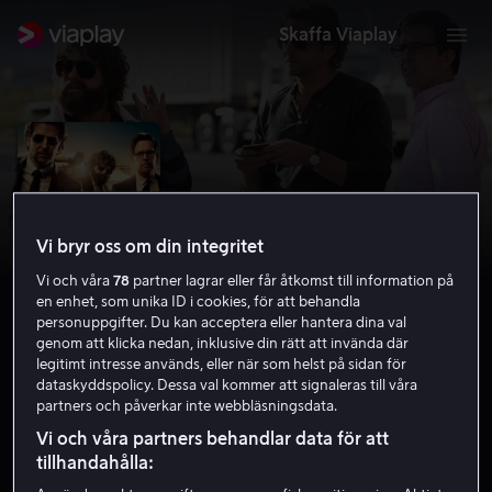
Skaffa Viaplay
Vi bryr oss om din integritet
Vi och våra
78
partner lagrar eller får åtkomst till information på
en enhet, som unika ID i cookies, för att behandla
personuppgifter. Du kan acceptera eller hantera dina val
genom att klicka nedan, inklusive din rätt att invända där
legitimt intresse används, eller när som helst på sidan för
Baksmällan del III
dataskyddspolicy. Dessa val kommer att signaleras till våra
partners och påverkar inte webbläsningsdata.
5.9
Komedi
2013
1 h 35 min
11 år
Vi och våra partners behandlar data för att
HD
tillhandahålla: