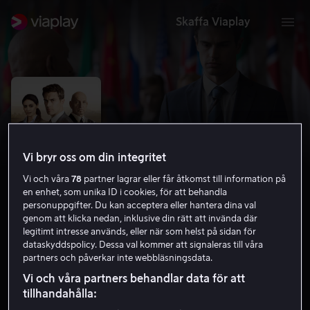
Skaffa Viaplay
Vi bryr oss om din integritet
Vi och våra
78
partner lagrar eller får åtkomst till information på
en enhet, som unika ID i cookies, för att behandla
personuppgifter. Du kan acceptera eller hantera dina val
genom att klicka nedan, inklusive din rätt att invända där
legitimt intresse används, eller när som helst på sidan för
Backstabbing for Beginners
dataskyddspolicy. Dessa val kommer att signaleras till våra
partners och påverkar inte webbläsningsdata.
6.3
Drama
Thriller
2018
1 h 43 min
15 år
Vi och våra partners behandlar data för att
HD
tillhandahålla: