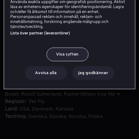
Använda exakta uppgifter om geografisk positionering. Aktivt
läsa av enhetens egenskaper för identifieringsändamål. Lagra
Hyr 49 kr
och/eller få åtkomst till information på en enhet.
Personanpassad reklam och innehåll, reklam- och
Köp 109 kr
innehållsmätning, forskning angående målgrupp och
tjänsteutveckling.
Lista över partner (leverantörer)
Baserat på den sanna historien om danska Michael, som får
Baserat på den sanna historien om danska Michael, som
får sitt drömjobb på FNs humanitära biståndsprogram
Visa syften
Oil for Food. Han kastas in i en politisk maktkamp
mellan cyniska diplomater och giriga lobbyister.
Avvisa alla
Jag godkänner
Medverkande
Lou Antonio
Ben Kingsley
Jacqueline
Bisset
Rossif Sutherland
Rachel Wilson
Visa fler
Regissör
Per Fly
Land
USA
Danmark
Kanada
Textning
Svenska
Danska
Norska
Finska