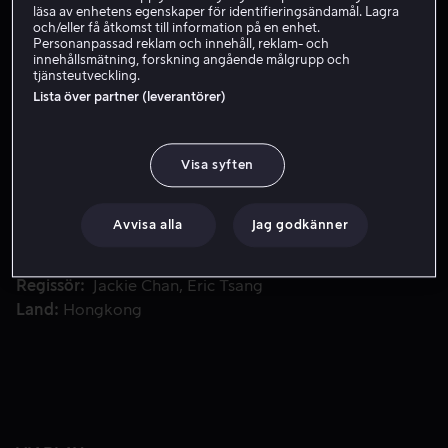
läsa av enhetens egenskaper för identifieringsändamål. Lagra
och/eller få åtkomst till information på en enhet.
Hyr 49 kr
Personanpassad reklam och innehåll, reklam- och
innehållsmätning, forskning angående målgrupp och
tjänsteutveckling.
Lista över partner (leverantörer)
Äventyraren Jackie tvingas till Europa när en religiös sek
Äventyraren Jackie tvingas till Europa när en religiös
sekt kidnappar hans ungdomskärlek, för att utpressa
honom och få tag i den tredje delen av den legendariska
Visa syften
rustningen Armour of God.
Avvisa alla
Jag godkänner
Medverkande
Jackie Chan
Alan Tam
Rosamund
Kwan
Lola Forner
Bosidale Sumiljanik
Visa fler
Regissör
Jackie Chan
Eric Tsang
Land
Hongkong