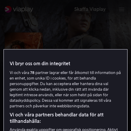
Skaffa Viaplay
Vi bryr oss om din integritet
Vi och våra
78
partner lagrar eller får åtkomst till information på
en enhet, som unika ID i cookies, för att behandla
personuppgifter. Du kan acceptera eller hantera dina val
genom att klicka nedan, inklusive din rätt att invända där
legitimt intresse används, eller när som helst på sidan för
dataskyddspolicy. Dessa val kommer att signaleras till våra
Armour of God
partners och påverkar inte webbläsningsdata.
6.9
Komedi
Action
1986
1 h 34 min
15 år
Vi och våra partners behandlar data för att
HD
tillhandahålla:
Använda exakta uppgifter om geografisk positionering. Aktivt