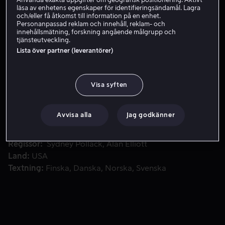
Använda exakta uppgifter om geografisk positionering. Aktivt
läsa av enhetens egenskaper för identifieringsändamål. Lagra
och/eller få åtkomst till information på en enhet.
Personanpassad reklam och innehåll, reklam- och
Hyr 49 kr
innehållsmätning, forskning angående målgrupp och
tjänsteutveckling.
Lista över partner (leverantörer)
Soulmusikens gudmor Aretha Franklin tar ton i New Temple
Soulmusikens gudmor Aretha Franklin tar ton i New
Temple Missionary Baptist Church i Los Angeles. Två
Visa syften
kvällars konsertmagi som ska förevigas i hennes
legendariska livealbum Amazing Grace.
Avvisa alla
Jag godkänner
Medverkande
Sydney Pollack
Alan Elliott
Regissör
Sydney Pollack
Alan Elliott
Land
USA
Textning
Finska
Danska
Norska
Svenska