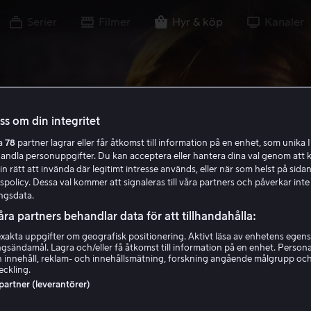
Serier
Filmer
Hyr & köp
Kanaler
oss om din integritet
ra
78
partner lagrar eller får åtkomst till information på en enhet, som unika I
handla personuppgifter. Du kan acceptera eller hantera dina val genom att k
in rätt att invända där legitimt intresse används, eller när som helst på sidan
policy. Dessa val kommer att signaleras till våra partners och påverkar inte
ngsdata.
åra partners behandlar data för att tillhandahålla:
akta uppgifter om geografisk positionering. Aktivt läsa av enhetens egens
ingsändamål. Lagra och/eller få åtkomst till information på en enhet. Perso
 innehåll, reklam- och innehållsmätning, forskning angående målgrupp oc
eckling.
 partner (leverantörer)