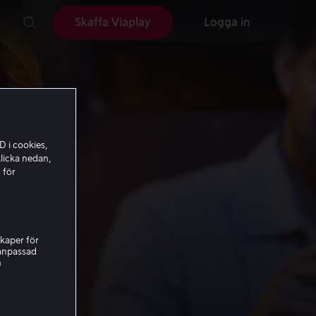
Skaffa Viaplay
Logga in
D i cookies,
licka nedan,
 för
kaper för
nanpassad
h