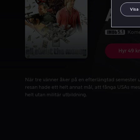
All
Visa
5.1
Kome
Hyr 49 kr
När tre vänner åker på en efterlängtad semester up
När tre vänner åker på en efterlängtad semester 
resan hade ett helt annat mål, att fånga USAs mest
helt utan militär utbildning.