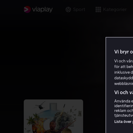
Sport
Kategorier
Vi bryr 
Vi och vå
för att be
inklusive d
dataskydds
webbläsni
Vi och v
Använda ex
identifier
reklam och
tjänsteutv
Lista över