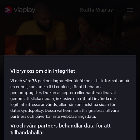
Skaffa Viaplay
Vi bryr oss om din integritet
Vi och våra
78
partner lagrar eller får åtkomst till information på
en enhet, som unika ID i cookies, för att behandla
personuppgifter. Du kan acceptera eller hantera dina val
genom att klicka nedan, inklusive din rätt att invända där
legitimt intresse används, eller när som helst på sidan för
Alice
dataskyddspolicy. Dessa val kommer att signaleras till våra
partners och påverkar inte webbläsningsdata.
5.7
Thriller
2022
1 h 36 min
15 år
Vi och våra partners behandlar data för att
HD
tillhandahålla: