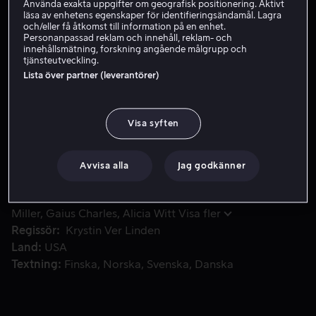
Använda exakta uppgifter om geografisk positionering. Aktivt
läsa av enhetens egenskaper för identifieringsändamål. Lagra
Hyr 49 kr
och/eller få åtkomst till information på en enhet.
Personanpassad reklam och innehåll, reklam- och
Köp 69 kr
innehållsmätning, forskning angående målgrupp och
tjänsteutveckling.
Lista över partner (leverantörer)
Efter en djärv flykt från den brutala ägaren av ett lantligt
Efter en djärv flykt från den brutala ägaren av ett
lantligt plantage i Georgia upptäcker en förslavad
Visa syften
kvinna snart att året faktiskt är 1973 i Alice, en modern
berättelse som är inspirerad av verkliga händelser.
Avvisa alla
Jag godkänner
Medverkande
Keke Palmer
Common
Jonny Lee
Miller
Gaius Charles
Alicia Witt
Visa fler
Regissör
Krystin Ver Linden
Land
USA
Textning
Finska
Norska
Svenska
Danska