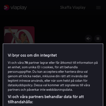
Skaffa Viaplay
Vi bryr oss om din integritet
Vi och våra
78
partner lagrar eller får åtkomst till information på
en enhet, som unika ID i cookies, för att behandla
personuppgifter. Du kan acceptera eller hantera dina val
genom att klicka nedan, inklusive din rätt att invända där
legitimt intresse används, eller när som helst på sidan för
70 on vain numero
dataskyddspolicy. Dessa val kommer att signaleras till våra
partners och påverkar inte webbläsningsdata.
6.2
Komedi
2022
1 h 37 min
11 år
Vi och våra partners behandlar data för att
HD
tillhandahålla: