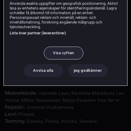
Använda exakta uppgifter om geografisk positionering. Aktivt
läsa av enhetens egenskaper för identifieringsändamål. Lagra
Hyr 59 kr
och/eller få åtkomst till information på en enhet.
Personanpassad reklam och innehåll, reklam- och
Köp 89 kr
innehållsmätning, forskning angående målgrupp och
tjänsteutveckling.
Se trailer
Lista över partner (leverantörer)
Visa syften
Seija glittrar på scenen, men hon låter aldrig någon komma n
Seija glittrar på scenen, men hon låter aldrig någon
komma nära henne - tills hon träffar Lauri på ett
låtskrivarläger och blir kär. Men är hon villig att ge upp
Avvisa alla
Jag godkänner
rampljuset i kärlekens namn?
Medverkande
Hannele Lauri
Karoliina Blackburn
Lari
Halme
Mikko Nousiainen
Marja Packalen
Visa fler
Regissör
Johanna Vuoksenmaa
Land
Finland
Textning
Danska
Finska
Norska
Svenska