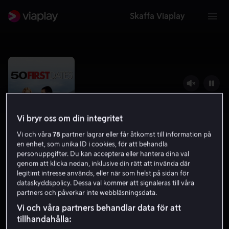
Skaffa Viaplay
Vi bryr oss om din integritet
Vi och våra
78
partner lagrar eller får åtkomst till information på
en enhet, som unika ID i cookies, för att behandla
personuppgifter. Du kan acceptera eller hantera dina val
genom att klicka nedan, inklusive din rätt att invända där
legitimt intresse används, eller när som helst på sidan för
50 First Dates
dataskyddspolicy. Dessa val kommer att signaleras till våra
partners och påverkar inte webbläsningsdata.
6.8
Drama
Komedi
2004
1 h 34 min
7 år
Vi och våra partners behandlar data för att
HD
tillhandahålla: