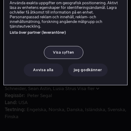
Använda exakta uppgifter om geografisk positionering. Aktivt
läsa av enhetens egenskaper för identifieringsändamål. Lagra
Hyr 49 kr
och/eller få åtkomst till information på en enhet.
Personanpassad reklam och innehåll, reklam- och
Köp 109 kr
innehållsmätning, forskning angående målgrupp och
tjänsteutveckling.
Lista över partner (leverantörer)
När marinbiologen Henry Roth möter den unga kvinnan Luc
När marinbiologen Henry Roth möter den unga kvinnan
Lucy Whitmore på ett café är han övertygad om att han
Visa syften
funnit den stora kärleken. Således stämmer han träff
med Lucy vid samma tidpunkt på samma plats nästa
Avvisa alla
Jag godkänner
dag.
Medverkande
Adam Sandler
Drew Barrymore
Rob
Schneider
Sean Astin
Lusia Strus
Visa fler
Regissör
Peter Segal
Land
USA
Textning
Engelska
Norska
Danska
Isländska
Svenska
Finska