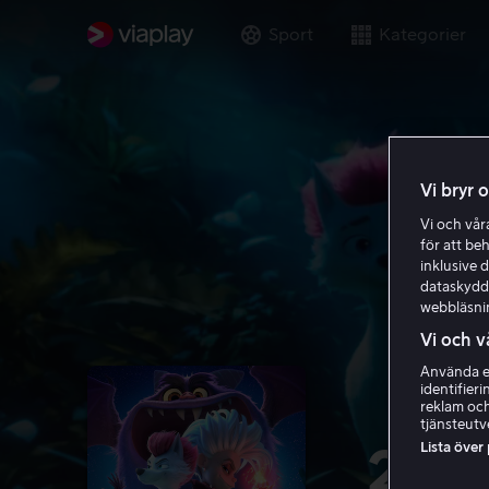
Sport
Kategorier
Vi bryr 
Vi och vå
för att be
inklusive d
dataskydds
webbläsni
Vi och v
Använda ex
identifier
reklam och
tjänsteutv
Lista över
200%