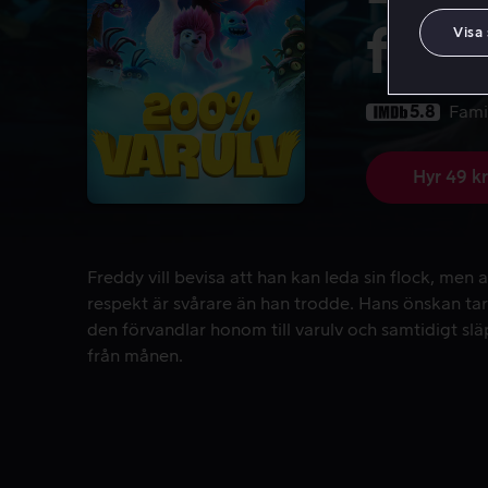
floc
Visa
5.8
Fami
Hyr 49 kr
Freddy vill bevisa att han kan leda sin flock, men
Freddy vill bevisa att han kan leda sin flock, men 
respekt är svårare än han trodde. Hans önskan ta
den förvandlar honom till varulv och samtidigt sl
från månen.