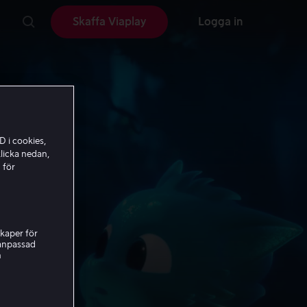
Skaffa Viaplay
Logga in
D i cookies,
licka nedan,
 för
kaper för
nanpassad
h
l i