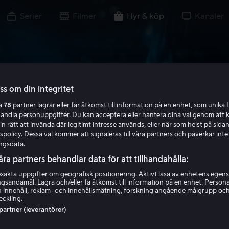
Serier
Filmer
Hyr & köp
Kanaler
oss om din integritet
ra
78
partner lagrar eller får åtkomst till information på en enhet, som unika I
handla personuppgifter. Du kan acceptera eller hantera dina val genom att k
in rätt att invända där legitimt intresse används, eller när som helst på sidan
policy. Dessa val kommer att signaleras till våra partners och påverkar inte
ngsdata.
åra partners behandlar data för att tillhandahålla:
akta uppgifter om geografisk positionering. Aktivt läsa av enhetens egens
ingsändamål. Lagra och/eller få åtkomst till information på en enhet. Perso
 innehåll, reklam- och innehållsmätning, forskning angående målgrupp oc
eckling.
 partner (leverantörer)
 varulv - En pude