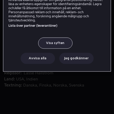
Använda exakta uppgifter om geografisk positionering. Aktivt
läsa av enhetens egenskaper för identifieringsändamål. Lagra
Hyr 49 kr
och/eller få åtkomst till information på en enhet.
Personanpassad reklam och innehåll, reklam- och
innehållsmätning, forskning angående målgrupp och
tjänsteutveckling.
Lista över partner (leverantörer)
När en färgstark familj från Indien öppnar en indisk resta
När en färgstark familj från Indien öppnar en indisk
restaurang i en liten by i södra Frankrike blir de snart
ovänner med den fina Michelin-belönade restaurangen
Visa syften
på andra sidan gatan.
Avvisa alla
Jag godkänner
Medverkande
Helen Mirren
Om Puri
Manish
Dayal
Amit Shah
Charlotte Le Bon
Visa fler
Regissör
Lasse Hallström
Land
USA
Indien
Textning
Danska
Finska
Norska
Svenska