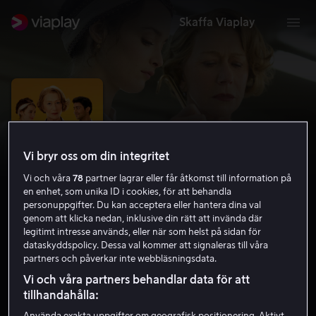
Skaffa Viaplay
Vi bryr oss om din integritet
Vi och våra
78
partner lagrar eller får åtkomst till information på
en enhet, som unika ID i cookies, för att behandla
personuppgifter. Du kan acceptera eller hantera dina val
genom att klicka nedan, inklusive din rätt att invända där
legitimt intresse används, eller när som helst på sidan för
dataskyddspolicy. Dessa val kommer att signaleras till våra
100 steg från Bombay till Paris
partners och påverkar inte webbläsningsdata.
7.3
Drama
Romantik
2014
1 h 57 min
11 år
Vi och våra partners behandlar data för att
HD
tillhandahålla: