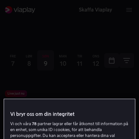
Skaffa Viaplay
FRE
LØR
SØN
MAN
TIR
ONS
TOR
FRE
7
8
9
10
11
12
13
14
Live just nu
Live
Vi bryr oss om din integritet
Storbritanniens Grand Prix
Vi och våra
78
partner lagrar eller får åtkomst till information på
Motorsport
Race
MotoGP
en enhet, som unika ID i cookies, för att behandla
11.15
-
13.45
personuppgifter. Du kan acceptera eller hantera dina val