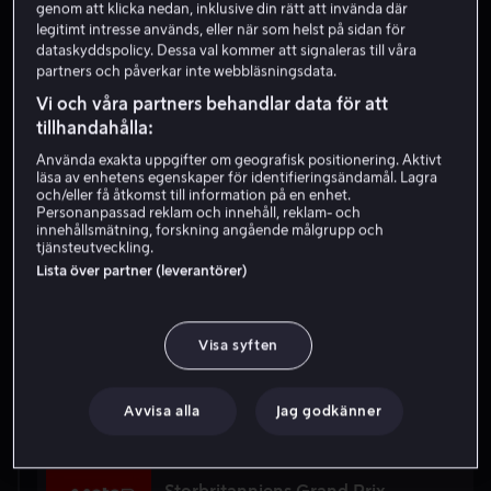
genom att klicka nedan, inklusive din rätt att invända där
legitimt intresse används, eller när som helst på sidan för
23:00
dataskyddspolicy. Dessa val kommer att signaleras till våra
partners och påverkar inte webbläsningsdata.
Tidigare
Vi och våra partners behandlar data för att
Bitnile.com Grand Prix of Portland
tillhandahålla:
Motorsport
Kval
IndyCar
Använda exakta uppgifter om geografisk positionering. Aktivt
23.00
-
00.30
läsa av enhetens egenskaper för identifieringsändamål. Lagra
och/eller få åtkomst till information på en enhet.
Personanpassad reklam och innehåll, reklam- och
08:00
innehållsmätning, forskning angående målgrupp och
tjänsteutveckling.
Lista över partner (leverantörer)
Tidigare
Storbritanniens Grand Prix
Motorsport
Uppvärmning
MotoGP
Visa syften
08.35
-
09.45
10:00
Avvisa alla
Jag godkänner
Tidigare