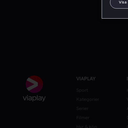
Visa
VIAPLAY
Sport
Kategorier
Serier
Filmer
Hyr & köp