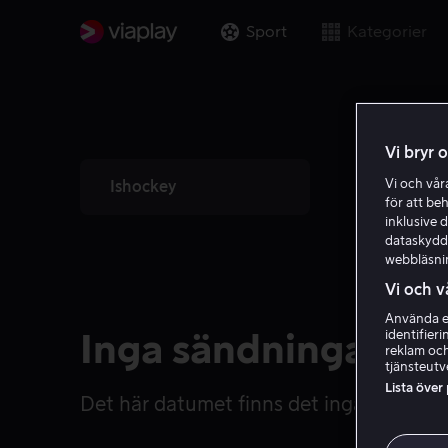
Sport
Kategorier
Vi bryr 
DI.
WO.
Vi och vå
Ishockey
4
5
för att be
inklusive d
dataskydds
webbläsni
Vi och v
Använda ex
identifier
Inga sändningar
reklam och
tjänsteutv
Lista över
Det här datumet finns det inga sändning