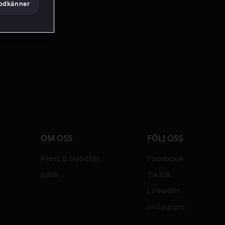
godkänner
OM OSS
FÖLJ OSS
Press & Nyheter
Facebook
Jobb
Tiktok
LinkedIn
Instagram