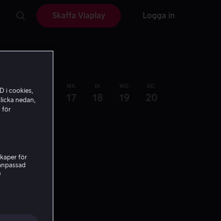
Skaffa Viaplay
Logga in
ZA.
ZO.
MA.
DI.
WO.
DO.
D i cookies,
15
16
17
18
19
20
licka nedan,
 för
kaper för
nanpassad
h