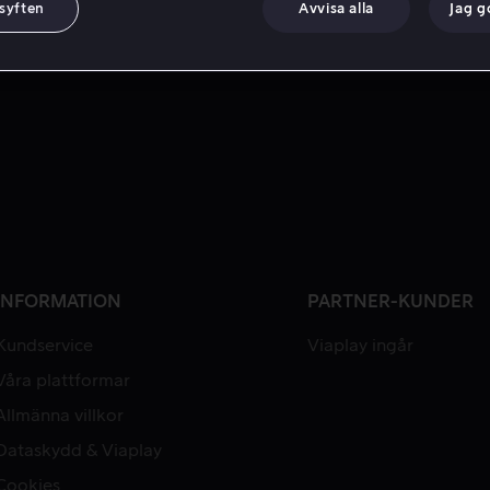
 syften
Avvisa alla
Jag 
INFORMATION
PARTNER-KUNDER
Kundservice
Viaplay ingår
Våra plattformar
Allmänna villkor
Dataskydd & Viaplay
Cookies