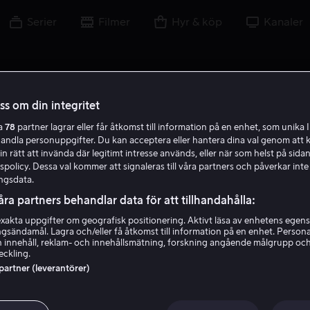
Serier
Filmer
Hyr & köp
Kanaler
oss om din integritet
DO.
VR.
ZA.
ZO.
MA.
DI.
WO.
DO.
VR.
ra
78
partner lagrar eller får åtkomst till information på en enhet, som unika I
6
7
8
9
10
11
12
13
14
handla personuppgifter. Du kan acceptera eller hantera dina val genom att k
in rätt att invända där legitimt intresse används, eller när som helst på sidan
policy. Dessa val kommer att signaleras till våra partners och påverkar inte
ngsdata.
åra partners behandlar data för att tillhandahålla:
akta uppgifter om geografisk positionering. Aktivt läsa av enhetens egens
ingsändamål. Lagra och/eller få åtkomst till information på en enhet. Perso
 innehåll, reklam- och innehållsmätning, forskning angående målgrupp oc
eckling.
 partner (leverantörer)
ar. Välj en annan dag!