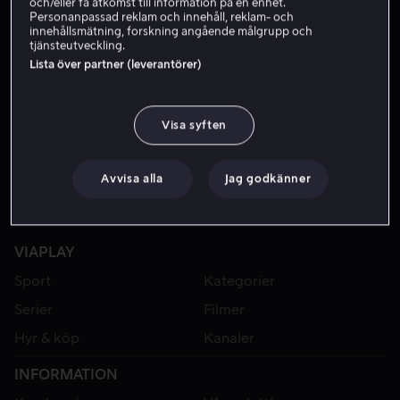
och/eller få åtkomst till information på en enhet.
Personanpassad reklam och innehåll, reklam- och
15:00
innehållsmätning, forskning angående målgrupp och
tjänsteutveckling.
Lista över partner (leverantörer)
I dag
Spanien - Montenegro
Handboll
Final
Handboll: U18-VM (d)
Visa syften
15.20
-
17.30
Avvisa alla
Jag godkänner
VIAPLAY
Sport
Kategorier
Serier
Filmer
Hyr & köp
Kanaler
INFORMATION