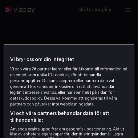
Skaffa Viaplay
FRE
LØR
SØN
MAN
TIR
ONS
TOR
FRE
Vi bryr oss om din integritet
7
8
9
10
11
12
13
14
Vi och våra
78
partner lagrar eller får åtkomst till information på
en enhet, som unika ID i cookies, för att behandla
personuppgifter. Du kan acceptera eller hantera dina val
genom att klicka nedan, inklusive din rätt att invända där
legitimt intresse används, eller när som helst på sidan för
12:00
dataskyddspolicy. Dessa val kommer att signaleras till våra
partners och påverkar inte webbläsningsdata.
I dag
Vi och våra partners behandlar data för att
tillhandahålla:
Egypten - Danmark
Handboll
Bronsmatch
Handboll: U18-VM (d)
Använda exakta uppgifter om geografisk positionering. Aktivt
12.50
-
15.30
läsa av enhetens egenskaper för identifieringsändamål. Lagra