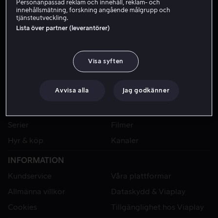
Personanpassad reklam och innehåll, reklam- och
innehållsmätning, forskning angående målgrupp och
tjänsteutveckling.
Lista över partner (leverantörer)
Visa syften
Avvisa alla
Jag godkänner
VIAPLAY
Sport
Kategorier
Serier
Filmer
Hyr & köp
Kanaler
INFORMATION
Kundservice
Våra plattformar
Allmänna villkor
Dataskydd & Viaplay
Cookies
Tillgänglighet hos Viaplay