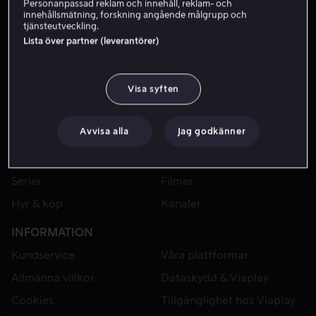
Personanpassad reklam och innehåll, reklam- och
innehållsmätning, forskning angående målgrupp och
tjänsteutveckling.
Lista över partner (leverantörer)
Visa syften
Avvisa alla
Jag godkänner
VIAPLAY
Sport
Kategorier
Serier
Filmer
Hyr & köp
Kanaler
INFORMATION
Kundservice
Våra plattformar
Allmänna villkor
Dataskydd & Viaplay
Cookies
Tillgänglighet hos Viaplay