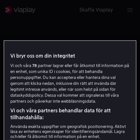
Skaffa Viaplay
Vi bryr oss om din integritet
LÖR
SÖN
MÅN
TIS
ONS
TOR
FRE
LÖR
8
9
10
11
12
13
14
15
Vi och våra
78
partner lagrar eller får åtkomst till information på
en enhet, som unika ID i cookies, för att behandla
personuppgifter. Du kan acceptera eller hantera dina val
genom att klicka nedan, inklusive din rätt att invända där
legitimt intresse används, eller när som helst på sidan för
dataskyddspolicy. Dessa val kommer att signaleras till våra
partners och påverkar inte webbläsningsdata.
Inga sändningar
Vi och våra partners behandlar data för att
tillhandahålla:
Det här datumet finns det inga sändningar. Välj en
Använda exakta uppgifter om geografisk positionering. Aktivt
annan dag!
läsa av enhetens egenskaper för identifieringsändamål. Lagra
och/eller få åtkomst till information på en enhet.