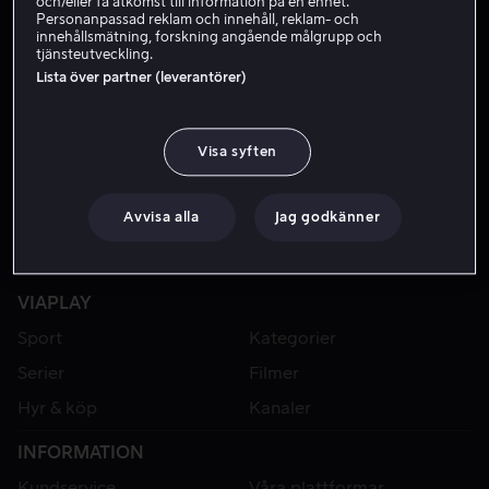
och/eller få åtkomst till information på en enhet.
Personanpassad reklam och innehåll, reklam- och
Skaffa Viaplay
innehållsmätning, forskning angående målgrupp och
tjänsteutveckling.
Lista över partner (leverantörer)
Medverkande
Reine-Alix Ndegeyinka
Visa syften
Avvisa alla
Jag godkänner
VIAPLAY
Sport
Kategorier
Serier
Filmer
Hyr & köp
Kanaler
INFORMATION
Kundservice
Våra plattformar