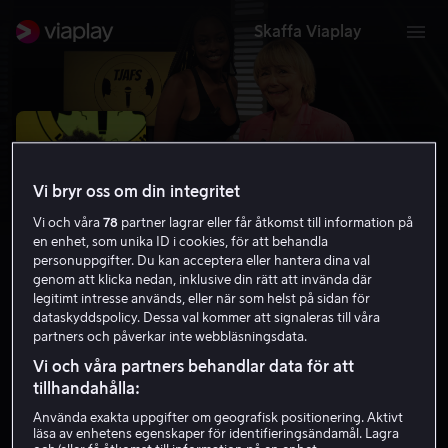
Skaffa Viaplay
Vi bryr oss om din integritet
Vi och våra
78
partner lagrar eller får åtkomst till information på
en enhet, som unika ID i cookies, för att behandla
personuppgifter. Du kan acceptera eller hantera dina val
genom att klicka nedan, inklusive din rätt att invända där
legitimt intresse används, eller när som helst på sidan för
dataskyddspolicy. Dessa val kommer att signaleras till våra
partners och påverkar inte webbläsningsdata.
Tjafs! Valspecial
Vi och våra partners behandlar data för att
tillhandahålla:
Underhållning
2018
12 år
HD
Använda exakta uppgifter om geografisk positionering. Aktivt
läsa av enhetens egenskaper för identifieringsändamål. Lagra