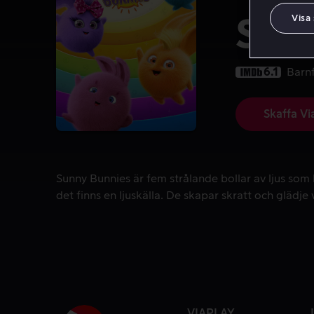
Visa
Sun
6.1
Barn
Skaffa Vi
Sunny Bunnies är fem strålande bollar av ljus som k
Sunny Bunnies är fem strålande bollar av ljus som
det finns en ljuskälla. De skapar skratt och glädje 
VIAPLAY