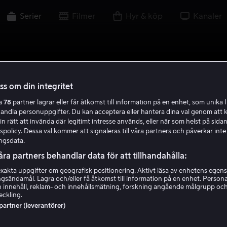
Serier
Filmer
Hyr & köp
Kanaler
oss om din integritet
ra
78
partner lagrar eller får åtkomst till information på en enhet, som unika I
handla personuppgifter. Du kan acceptera eller hantera dina val genom att k
in rätt att invända där legitimt intresse används, eller när som helst på sidan
policy. Dessa val kommer att signaleras till våra partners och påverkar inte
ngsdata.
åra partners behandlar data för att tillhandahålla:
akta uppgifter om geografisk positionering. Aktivt läsa av enhetens egens
ingsändamål. Lagra och/eller få åtkomst till information på en enhet. Perso
 innehåll, reklam- och innehållsmätning, forskning angående målgrupp oc
eckling.
 partner (leverantörer)