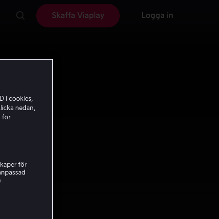
Skaffa Viaplay
Logga in
D i cookies,
licka nedan,
 för
kaper för
nanpassad
h