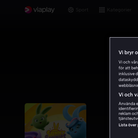
Sport
Kategorier
Vi bryr 
Vi och vå
för att be
inklusive d
dataskydds
webbläsni
Vi och v
Använda ex
identifier
reklam och
tjänsteutv
Lista över