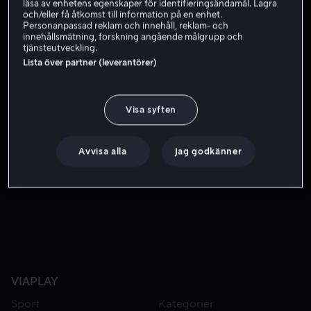
Skaffa Viaplay
läsa av enhetens egenskaper för identifieringsändamål. Lagra
och/eller få åtkomst till information på en enhet.
Personanpassad reklam och innehåll, reklam- och
innehållsmätning, forskning angående målgrupp och
tjänsteutveckling.
Tre kändispar, tre spektakulära bröllop! Vi följer Annette 
Tre kändispar, tre spektakulära bröllop! Vi följer
Lista över partner (leverantörer)
Annette & Jon Olsson, Sandra & Lasse och Kim & Marius
på en resa full av romantik, drama, skratt och
oförglömliga stunder.
Visa syften
Medverkande
Lasse Joachim Langerud
Annette
Avvisa alla
Jag godkänner
Olsson
Marius Hagen
Kim Wigaard
Sandra
Lyng
Visa fler
VIAPLAY
Sport
Kategorier