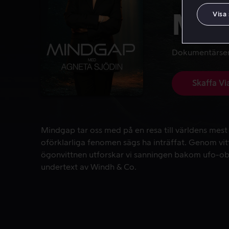
Visa
Min
Dokumentärser
Skaffa Vi
Mindgap tar oss med på en resa till världens mest
Mindgap tar oss med på en resa till världens mest
oförklarliga fenomen sägs ha inträffat. Genom vi
ögonvittnen utforskar vi sanningen bakom ufo-ob
undertext av Windh & Co.