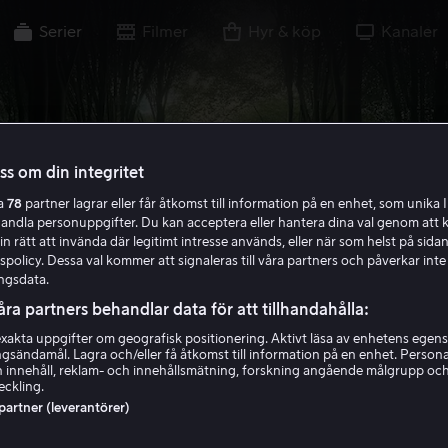
Serier
Filmer
Hyr & köp
Kanaler
oss om din integritet
ra
78
partner lagrar eller får åtkomst till information på en enhet, som unika I
handla personuppgifter. Du kan acceptera eller hantera dina val genom att k
in rätt att invända där legitimt intresse används, eller när som helst på sidan
policy. Dessa val kommer att signaleras till våra partners och påverkar inte
ngsdata.
åra partners behandlar data för att tillhandahålla:
akta uppgifter om geografisk positionering. Aktivt läsa av enhetens egens
ingsändamål. Lagra och/eller få åtkomst till information på en enhet. Perso
 innehåll, reklam- och innehållsmätning, forskning angående målgrupp oc
eckling.
 partner (leverantörer)