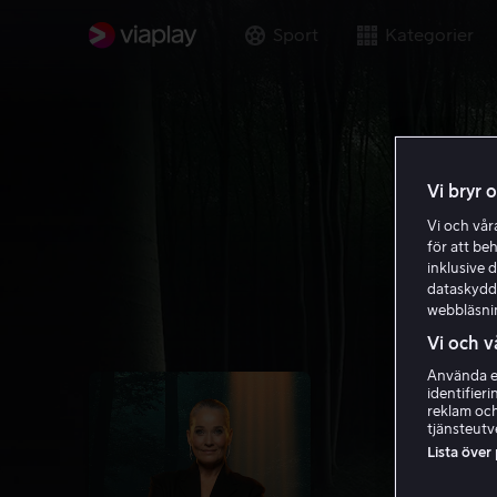
Sport
Kategorier
Vi bryr 
Vi och vå
för att be
inklusive d
dataskydds
webbläsni
Vi och v
Använda ex
identifier
reklam och
tjänsteutv
Lista över