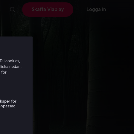
Skaffa Viaplay
Logga in
D i cookies,
licka nedan,
 för
kaper för
nanpassad
h