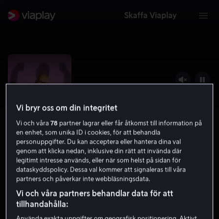
Skaffa Viaplay
Vi bryr oss om din integritet
Vi och våra
78
partner lagrar eller får åtkomst till information på
en enhet, som unika ID i cookies, för att behandla
personuppgifter. Du kan acceptera eller hantera dina val
genom att klicka nedan, inklusive din rätt att invända där
legitimt intresse används, eller när som helst på sidan för
dataskyddspolicy. Dessa val kommer att signaleras till våra
Lars
partners och påverkar inte webbläsningsdata.
5.5
Komedi
Romantik
2019
11 år
Vi och våra partners behandlar data för att
tillhandahålla:
Använda exakta uppgifter om geografisk positionering. Aktivt