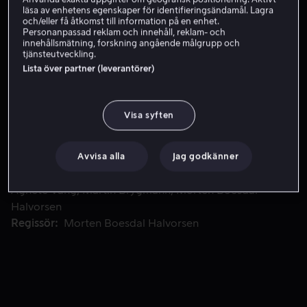
Skaffa Viaplay
läsa av enhetens egenskaper för identifieringsändamål. Lagra
och/eller få åtkomst till information på en enhet.
Se trailer
Personanpassad reklam och innehåll, reklam- och
innehållsmätning, forskning angående målgrupp och
tjänsteutveckling.
Lista över partner (leverantörer)
Nyskilde komikern Lars är redo för en förändring, speciellt i 
Nyskilde komikern Lars är redo för en förändring,
speciellt i karriären där han vill tas på större allvar. När
Visa syften
han förälskar sig i aktrisen Julie tar saker fart på ett helt
annat sätt än han planerat.
Avvisa alla
Jag godkänner
Medverkande
Lars Hjortshøj
Ellen Hillingsø
Julie
Agnete Vang
Martin Brygmann
Morten Boesdal
Halvorsen
Regissör
Morten Boesdal Halvorsen