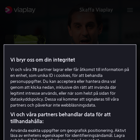
Skaffa Viaplay
Vi bryr oss om din integritet
Vi och våra
78
partner lagrar eller får åtkomst till information på
en enhet, som unika ID i cookies, för att behandla
personuppgifter. Du kan acceptera eller hantera dina val
genom att klicka nedan, inklusive din rätt att invända där
legitimt intresse används, eller när som helst på sidan för
dataskyddspolicy. Dessa val kommer att signaleras till våra
partners och påverkar inte webbläsningsdata.
Gary Neville's Soccerbox
Vi och våra partners behandlar data för att
tillhandahålla:
2022
12 år
Använda exakta uppgifter om geografisk positionering. Aktivt
läsa av enhetens egenskaper för identifieringsändamål. Lagra