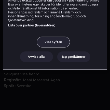
Använda exakta uppgifter om geografisk positionering. Aktivt
Skaffa Viaplay
läsa av enhetens egenskaper för identifieringsändamål. Lagra
och/eller få åtkomst till information på en enhet.
Se trailer
Personanpassad reklam och innehåll, reklam- och
innehållsmätning, forskning angående målgrupp och
tjänsteutveckling.
Lista över partner (leverantörer)
Rumänska Lidia luras till Sverige där hon låses in och pros
Rumänska Lidia luras till Sverige där hon låses in och
prostitueras. I jakten på hämnd sammanflätas hennes
Visa syften
öde med Ewert Grens, en polis på jakt efter en farlig
brottsling som han hatar innerligt.
Avvisa alla
Jag godkänner
Medverkande
Leonard Terfelt
Kristofer
Kamiyasu
Alexandra Sarbei
Ilinca Neacșu
Joakim
Sällquist
Visa fler
Regissör
Mani Maserrat Agah
Språk
Svenska