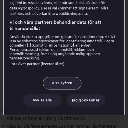
Viaplay stöder Google Assistant för röststyrning av
legitimt intresse används, eller när som helst på sidan för
Android TV- och Google TV-baserade enheter via
dataskyddspolicy. Dessa val kommer att signaleras till våra
partners och påverkar inte webbläsningsdata.
Google Home/Nest-högtalare
Kom igång
Vi och våra partners behandlar data för att
tillhandahålla:
Lägg till Viaplay som en länkad app för
videouppspelning i Google Home-appen.
Använda exakta uppgifter om geografisk positionering. Aktivt
läsa av enhetens egenskaper för identifieringsändamål. Lagra
Röststyrning kan inte användas på alla språk. Besök
och/eller få åtkomst till information på en enhet.
supportwebbplatsen för Google Home/Assistant för
Personanpassad reklam och innehåll, reklam- och
innehållsmätning, forskning angående målgrupp och
mer information.
tjänsteutveckling.
Lista över partner (leverantörer)
Visa syften
Relaterade artiklar
Avvisa alla
Jag godkänner
Två strömmar visas redan
Så här gör du om det är för
många strömmar igång på ditt konto.
Viaplay på flera enheter
Läs mer om hur du hanterar