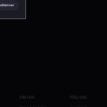
godkänner
OM OSS
FÖLJ OSS