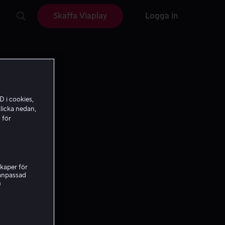
Skaffa Viaplay
Logga in
D i cookies,
licka nedan,
 för
kaper för
nanpassad
h