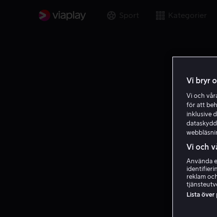
Sport
Kategorier
Vi bryr 
Vi och vå
för att be
inklusive d
dataskydds
webbläsni
Vi och v
Använda ex
identifier
reklam och
tjänsteutv
Lista över