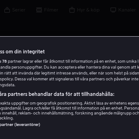
Serier
Filmer
Hyr & köp
Kanaler
oss om din integritet
ra
78
partner lagrar eller får åtkomst till information på en enhet, som unika I
Z F
handla personuppgifter. Du kan acceptera eller hantera dina val genom att k
in rätt att invända där legitimt intresse används, eller när som helst på sidan
policy. Dessa val kommer att signaleras till våra partners och påverkar inte
ngsdata.
åra partners behandlar data för att tillhandahålla:
akta uppgifter om geografisk positionering. Aktivt läsa av enhetens egens
ingsändamål. Lagra och/eller få åtkomst till information på en enhet. Perso
Zahra Fazili
 innehåll, reklam- och innehållsmätning, forskning angående målgrupp oc
eckling.
 partner (leverantörer)
Skådespelare