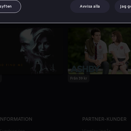
 syften
Avvisa alla
Jag 
Från 39 kr
INFORMATION
PARTNER-KUNDER