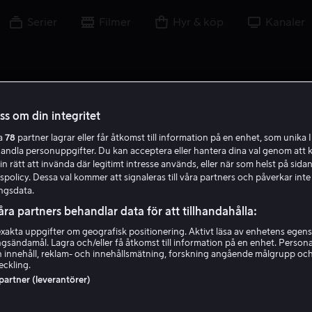
Serier
Filmer
Hyr & köp
Kanaler
oss om din integritet
ra
78
partner lagrar eller får åtkomst till information på en enhet, som unika I
handla personuppgifter. Du kan acceptera eller hantera dina val genom att k
in rätt att invända där legitimt intresse används, eller när som helst på sidan
policy. Dessa val kommer att signaleras till våra partners och påverkar inte
ngsdata.
åra partners behandlar data för att tillhandahålla:
akta uppgifter om geografisk positionering. Aktivt läsa av enhetens egens
ingsändamål. Lagra och/eller få åtkomst till information på en enhet. Perso
Zachary Knighton
 innehåll, reklam- och innehållsmätning, forskning angående målgrupp oc
eckling.
 partner (leverantörer)
Skådespelare
Gäst