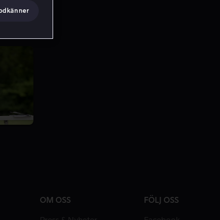
godkänner
OM OSS
FÖLJ OSS