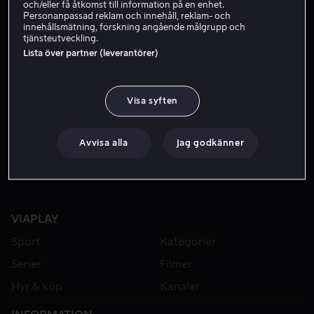
och/eller få åtkomst till information på en enhet.
Personanpassad reklam och innehåll, reklam- och
innehållsmätning, forskning angående målgrupp och
tjänsteutveckling.
Lista över partner (leverantörer)
Visa syften
Från 59 kr
Avvisa alla
Jag godkänner
VIAPLAY
Sport
Kategorier
Serier
Filmer
Hyr & köp
Kanaler