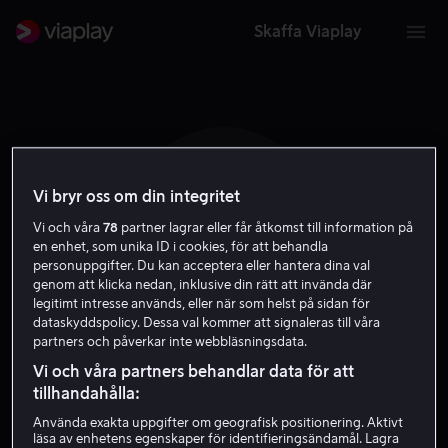
Skaffa Viaplay
Vi bryr oss om din integritet
X A
Vi och våra
78
partner lagrar eller får åtkomst till information på
en enhet, som unika ID i cookies, för att behandla
personuppgifter. Du kan acceptera eller hantera dina val
genom att klicka nedan, inklusive din rätt att invända där
legitimt intresse används, eller när som helst på sidan för
dataskyddspolicy. Dessa val kommer att signaleras till våra
partners och påverkar inte webbläsningsdata.
Ximena Alvarez
Vi och våra partners behandlar data för att
tillhandahålla:
Skådespelare
Använda exakta uppgifter om geografisk positionering. Aktivt
läsa av enhetens egenskaper för identifieringsändamål. Lagra