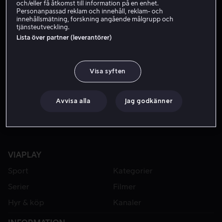
och/eller få åtkomst till information på en enhet.
Personanpassad reklam och innehåll, reklam- och
innehållsmätning, forskning angående målgrupp och
tjänsteutveckling.
Lista över partner (leverantörer)
Visa syften
Från 49 kr
Avvisa alla
Jag godkänner
VIAPLAY
Sport
Kategorier
Serier
Filmer
Hyr & köp
Kanaler