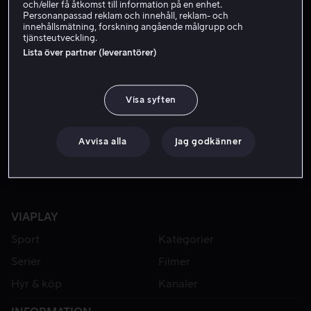
och/eller få åtkomst till information på en enhet.
Personanpassad reklam och innehåll, reklam- och
innehållsmätning, forskning angående målgrupp och
tjänsteutveckling.
Lista över partner (leverantörer)
Visa syften
Från 49 kr
Avvisa alla
Jag godkänner
VIAPLAY
Sport
Kategorier
Serier
Filmer
Hyr & köp
Kanaler