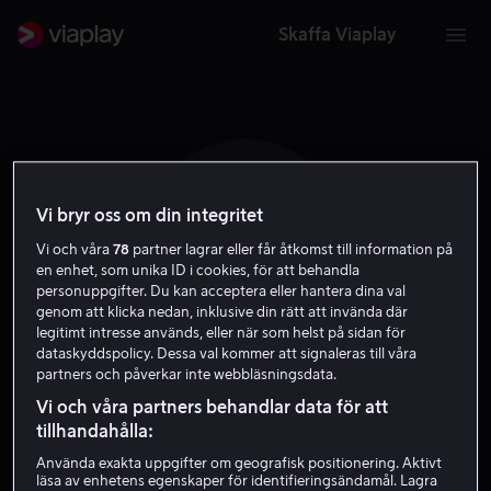
Skaffa Viaplay
Vi bryr oss om din integritet
W D
Vi och våra
78
partner lagrar eller får åtkomst till information på
en enhet, som unika ID i cookies, för att behandla
personuppgifter. Du kan acceptera eller hantera dina val
genom att klicka nedan, inklusive din rätt att invända där
legitimt intresse används, eller när som helst på sidan för
dataskyddspolicy. Dessa val kommer att signaleras till våra
partners och påverkar inte webbläsningsdata.
William Demarest
Vi och våra partners behandlar data för att
tillhandahålla:
Skådespelare
Använda exakta uppgifter om geografisk positionering. Aktivt
läsa av enhetens egenskaper för identifieringsändamål. Lagra