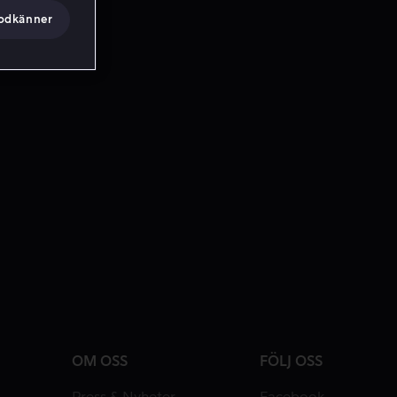
godkänner
OM OSS
FÖLJ OSS