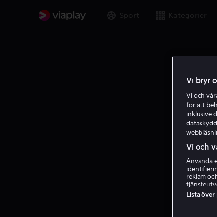
Sport
Kategorier
Vi bryr 
Vi och vå
för att be
inklusive d
dataskydds
webbläsni
Vi och v
Använda ex
identifier
reklam och
tjänsteutv
Lista över