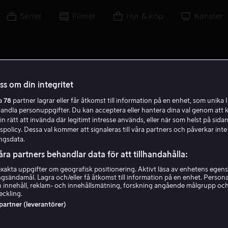
Serier
Filmer
Hyr & köp
Kanaler
oss om din integritet
ra
78
partner lagrar eller får åtkomst till information på en enhet, som unika I
W H W
handla personuppgifter. Du kan acceptera eller hantera dina val genom att k
in rätt att invända där legitimt intresse används, eller när som helst på sidan
policy. Dessa val kommer att signaleras till våra partners och påverkar inte
ngsdata.
åra partners behandlar data för att tillhandahålla:
akta uppgifter om geografisk positionering. Aktivt läsa av enhetens egens
ingsändamål. Lagra och/eller få åtkomst till information på en enhet. Perso
Wilfrid Hyde White
 innehåll, reklam- och innehållsmätning, forskning angående målgrupp oc
eckling.
 partner (leverantörer)
Skådespelare