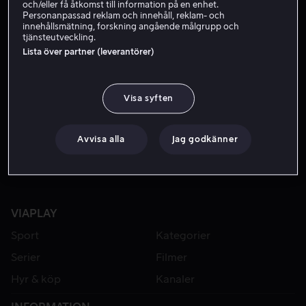
och/eller få åtkomst till information på en enhet.
Personanpassad reklam och innehåll, reklam- och
innehållsmätning, forskning angående målgrupp och
tjänsteutveckling.
Lista över partner (leverantörer)
Visa syften
Från 49 kr
Från 49 kr
Avvisa alla
Jag godkänner
VIAPLAY
Sport
Kategorier
Serier
Filmer
Hyr & köp
Kanaler