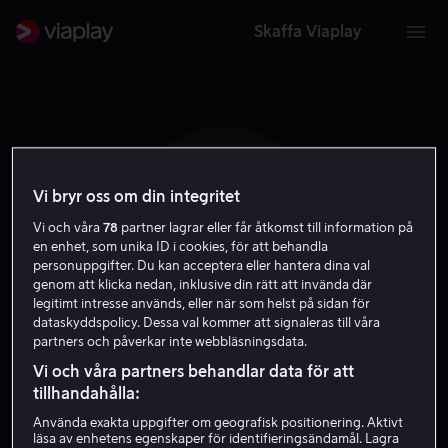
Skaffa Viaplay
Vi bryr oss om din integritet
W E
Vi och våra
78
partner lagrar eller får åtkomst till information på
en enhet, som unika ID i cookies, för att behandla
personuppgifter. Du kan acceptera eller hantera dina val
genom att klicka nedan, inklusive din rätt att invända där
legitimt intresse används, eller när som helst på sidan för
dataskyddspolicy. Dessa val kommer att signaleras till våra
partners och påverkar inte webbläsningsdata.
Wade Everett
Vi och våra partners behandlar data för att
tillhandahålla:
Skådespelare
Använda exakta uppgifter om geografisk positionering. Aktivt
läsa av enhetens egenskaper för identifieringsändamål. Lagra