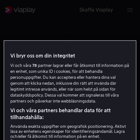
Skaffa Viaplay
Vi bryr oss om din integritet
Vi och våra
78
partner lagrar eller får åtkomst till information på
V V
en enhet, som unika ID i cookies, för att behandla
personuppgifter. Du kan acceptera eller hantera dina val
genom att klicka nedan, inklusive din rätt att invända där
legitimt intresse används, eller när som helst på sidan för
dataskyddspolicy. Dessa val kommer att signaleras till våra
partners och påverkar inte webbläsningsdata.
Vlasta Vrana
Vi och våra partners behandlar data för att
tillhandahålla:
Använda exakta uppgifter om geografisk positionering. Aktivt
Skådespelare
läsa av enhetens egenskaper för identifieringsändamål. Lagra
och/eller få åtkomst till information på en enhet.