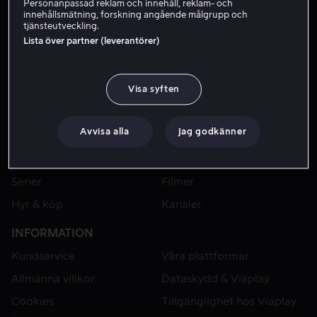
Personanpassad reklam och innehåll, reklam- och
innehållsmätning, forskning angående målgrupp och
tjänsteutveckling.
Lista över partner (leverantörer)
Visa syften
Avvisa alla
Jag godkänner
VIAPLAY
Sport
Kategorier
Serier
Filmer
Hyr & köp
Kanaler
INFORMATION
Kundservice
Våra plattformar
Allmänna villkor
Dataskydd & Viaplay
Cookies
Tillgänglighet hos Viaplay