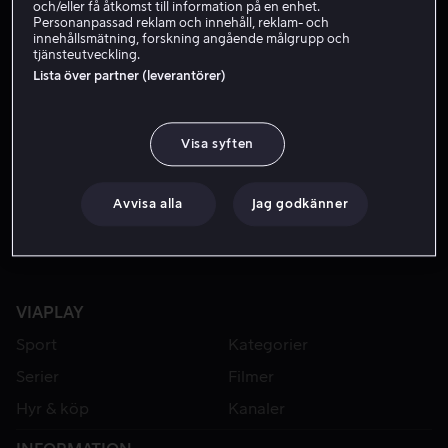
och/eller få åtkomst till information på en enhet.
Personanpassad reklam och innehåll, reklam- och
innehållsmätning, forskning angående målgrupp och
tjänsteutveckling.
Lista över partner (leverantörer)
Visa syften
Från 59 kr
Avvisa alla
Jag godkänner
VIAPLAY
Sport
Kategorier
Serier
Filmer
Hyr & köp
Kanaler