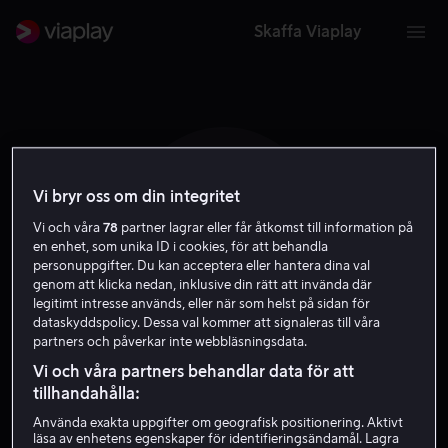
Skaffa Viaplay
Vi bryr oss om din integritet
V K
Vi och våra
78
partner lagrar eller får åtkomst till information på
en enhet, som unika ID i cookies, för att behandla
personuppgifter. Du kan acceptera eller hantera dina val
genom att klicka nedan, inklusive din rätt att invända där
legitimt intresse används, eller när som helst på sidan för
dataskyddspolicy. Dessa val kommer att signaleras till våra
partners och påverkar inte webbläsningsdata.
Vesa Kuosmanen
Vi och våra partners behandlar data för att
tillhandahålla:
Regissör
Använda exakta uppgifter om geografisk positionering. Aktivt
läsa av enhetens egenskaper för identifieringsändamål. Lagra