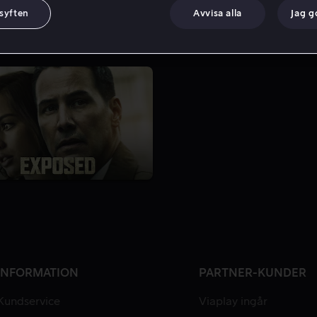
 syften
Avvisa alla
Jag 
INFORMATION
PARTNER-KUNDER
Kundservice
Viaplay ingår