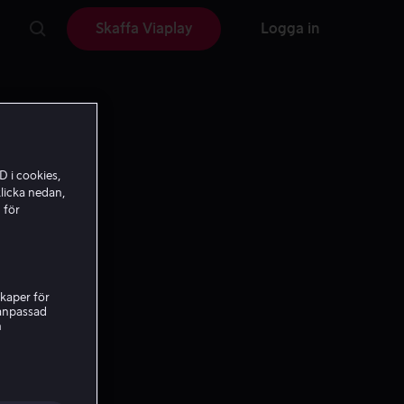
Skaffa Viaplay
Logga in
D i cookies,
licka nedan,
 för
kaper för
nanpassad
h