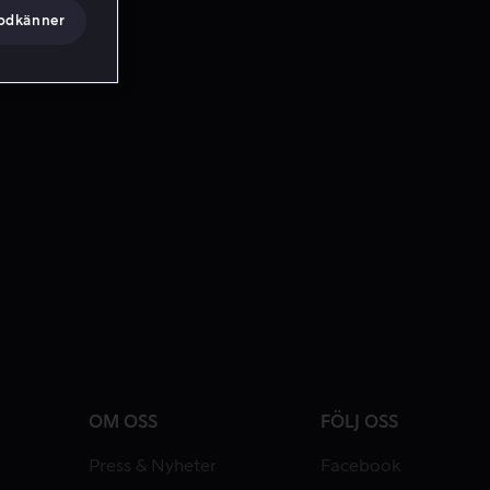
godkänner
OM OSS
FÖLJ OSS
Press & Nyheter
Facebook