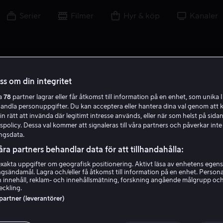
Serier
Filmer
Hyr & köp
Kanaler
oss om din integritet
ra
78
partner lagrar eller får åtkomst till information på en enhet, som unika I
handla personuppgifter. Du kan acceptera eller hantera dina val genom att k
in rätt att invända där legitimt intresse används, eller när som helst på sidan
policy. Dessa val kommer att signaleras till våra partners och påverkar inte
ngsdata.
åra partners behandlar data för att tillhandahålla:
akta uppgifter om geografisk positionering. Aktivt läsa av enhetens egens
ingsändamål. Lagra och/eller få åtkomst till information på en enhet. Perso
Venus Ariel
 innehåll, reklam- och innehållsmätning, forskning angående målgrupp oc
eckling.
 partner (leverantörer)
Skådespelare