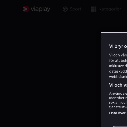
Sport
Kategorier
Vi bryr 
Vi och vå
för att be
inklusive d
dataskydds
webbläsni
Vi och v
Använda ex
identifier
reklam och
tjänsteutv
Lista över