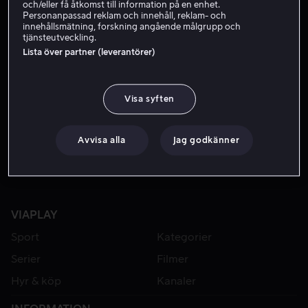
och/eller få åtkomst till information på en enhet.
Personanpassad reklam och innehåll, reklam- och
innehållsmätning, forskning angående målgrupp och
tjänsteutveckling.
Lista över partner (leverantörer)
Visa syften
Från 59 kr
Från 49 kr
Avvisa alla
Jag godkänner
VIAPLAY
Sport
Kategorier
Serier
Filmer
Hyr & köp
Kanaler