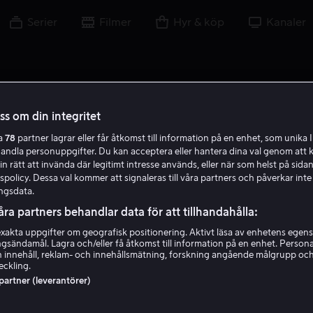
Serier
Filmer
Hyr & köp
Kanaler
oss om din integritet
ra
78
partner lagrar eller får åtkomst till information på en enhet, som unika I
T C
handla personuppgifter. Du kan acceptera eller hantera dina val genom att k
in rätt att invända där legitimt intresse används, eller när som helst på sidan
policy. Dessa val kommer att signaleras till våra partners och påverkar inte
ngsdata.
åra partners behandlar data för att tillhandahålla:
akta uppgifter om geografisk positionering. Aktivt läsa av enhetens egens
ingsändamål. Lagra och/eller få åtkomst till information på en enhet. Perso
Townsend Coleman
 innehåll, reklam- och innehållsmätning, forskning angående målgrupp oc
eckling.
 partner (leverantörer)
Röst