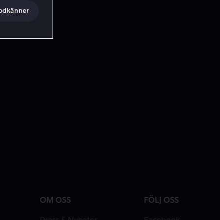
godkänner
OM OSS
FÖLJ OSS