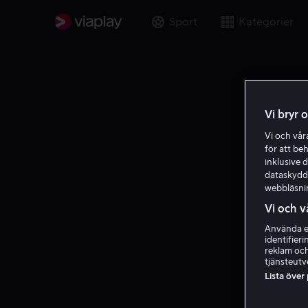
Sport
Kategorier
Vi bryr 
Vi och vå
för att be
inklusive d
dataskydds
webbläsni
Vi och v
Använda ex
identifier
reklam och
tjänsteutv
Lista över