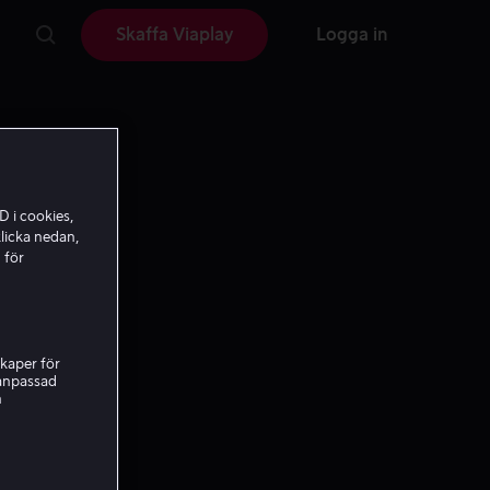
Skaffa Viaplay
Logga in
D i cookies,
licka nedan,
 för
kaper för
nanpassad
h