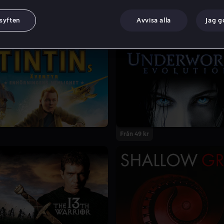
 syften
Avvisa alla
Jag 
Från 49 kr