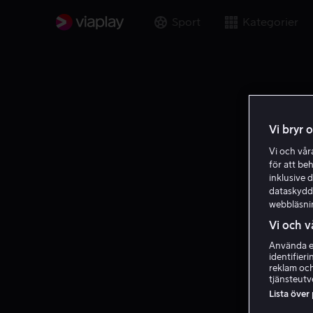
Sport
Kategorier
Vi bryr 
Vi och vå
för att be
inklusive d
dataskydds
webbläsni
Vi och v
Använda ex
identifier
reklam och
tjänsteutv
Lista över