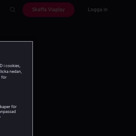
Skaffa Viaplay
Logga in
D i cookies,
licka nedan,
 för
kaper för
nanpassad
h