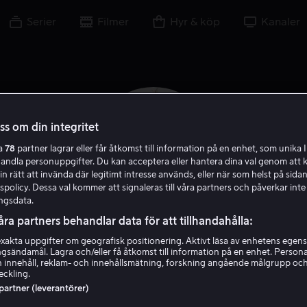
Serier
Filmer
Hyr & köp
Kanaler
oss om din integritet
ra
78
partner lagrar eller får åtkomst till information på en enhet, som unika I
handla personuppgifter. Du kan acceptera eller hantera dina val genom att k
in rätt att invända där legitimt intresse används, eller när som helst på sidan
policy. Dessa val kommer att signaleras till våra partners och påverkar inte
ngsdata.
åra partners behandlar data för att tillhandahålla:
akta uppgifter om geografisk positionering. Aktivt läsa av enhetens egens
Tony Curran
ingsändamål. Lagra och/eller få åtkomst till information på en enhet. Perso
 innehåll, reklam- och innehållsmätning, forskning angående målgrupp oc
eckling.
Gäst
Skådespelare
Röst
 partner (leverantörer)