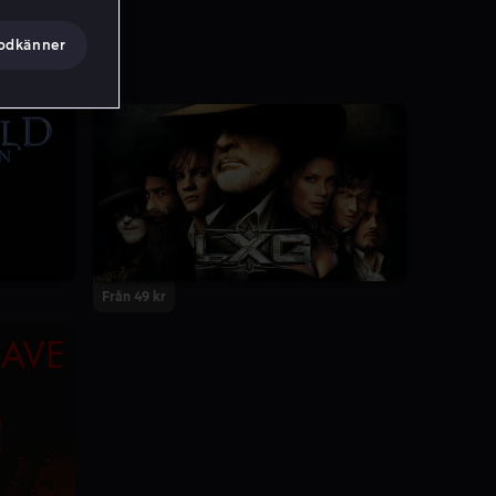
godkänner
Från 49 kr