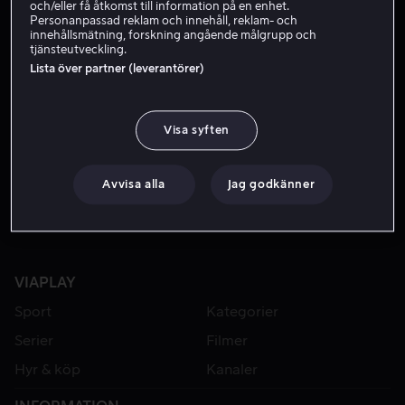
och/eller få åtkomst till information på en enhet.
Personanpassad reklam och innehåll, reklam- och
innehållsmätning, forskning angående målgrupp och
tjänsteutveckling.
Lista över partner (leverantörer)
Visa syften
Från 59 kr
Avvisa alla
Jag godkänner
VIAPLAY
Sport
Kategorier
Serier
Filmer
Hyr & köp
Kanaler