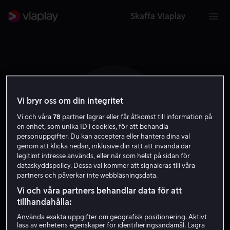
Skaffa Viaplay
Vi bryr oss om din integritet
T L W
Vi och våra
78
partner lagrar eller får åtkomst till information på
en enhet, som unika ID i cookies, för att behandla
personuppgifter. Du kan acceptera eller hantera dina val
genom att klicka nedan, inklusive din rätt att invända där
legitimt intresse används, eller när som helst på sidan för
dataskyddspolicy. Dessa val kommer att signaleras till våra
partners och påverkar inte webbläsningsdata.
Tommy Lee Wallace
Vi och våra partners behandlar data för att
tillhandahålla:
Skribent
Regissör
Använda exakta uppgifter om geografisk positionering. Aktivt
läsa av enhetens egenskaper för identifieringsändamål. Lagra