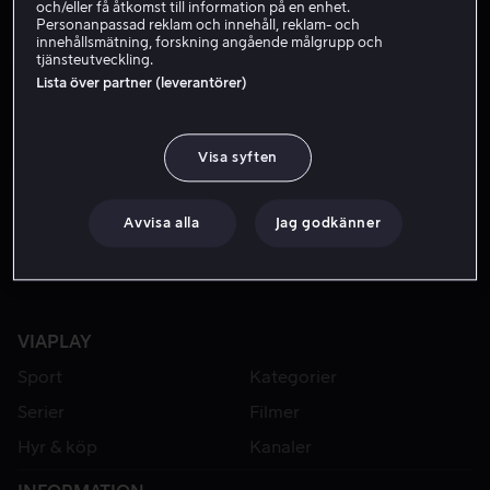
och/eller få åtkomst till information på en enhet.
Personanpassad reklam och innehåll, reklam- och
innehållsmätning, forskning angående målgrupp och
tjänsteutveckling.
Lista över partner (leverantörer)
Visa syften
Hyr 49 kr
Avvisa alla
Jag godkänner
VIAPLAY
Sport
Kategorier
Serier
Filmer
Hyr & köp
Kanaler