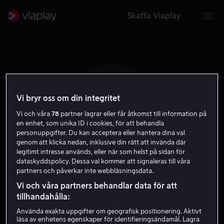
Skaffa Viaplay
Vi bryr oss om din integritet
T C
Vi och våra
78
partner lagrar eller får åtkomst till information på
en enhet, som unika ID i cookies, för att behandla
personuppgifter. Du kan acceptera eller hantera dina val
genom att klicka nedan, inklusive din rätt att invända där
legitimt intresse används, eller när som helst på sidan för
dataskyddspolicy. Dessa val kommer att signaleras till våra
partners och påverkar inte webbläsningsdata.
Todor Chapkanov
Vi och våra partners behandlar data för att
tillhandahålla:
Regissör
Använda exakta uppgifter om geografisk positionering. Aktivt
läsa av enhetens egenskaper för identifieringsändamål. Lagra