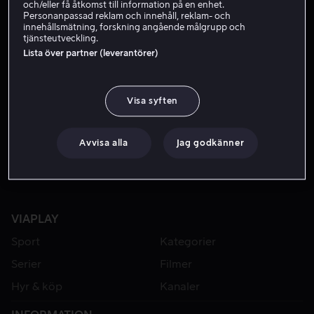
och/eller få åtkomst till information på en enhet.
Personanpassad reklam och innehåll, reklam- och
innehållsmätning, forskning angående målgrupp och
tjänsteutveckling.
Lista över partner (leverantörer)
Visa syften
Från 59 kr
Avvisa alla
Jag godkänner
VIAPLAY
Sport
Kategorier
Serier
Filmer
Hyr & köp
Kanaler