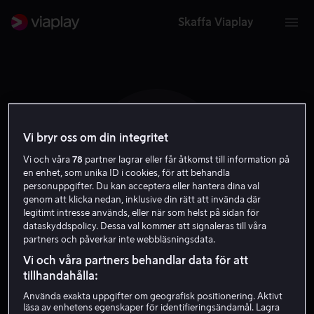
Skaffa Viaplay
Vi bryr oss om din integritet
T B
Vi och våra
78
partner lagrar eller får åtkomst till information på
en enhet, som unika ID i cookies, för att behandla
personuppgifter. Du kan acceptera eller hantera dina val
genom att klicka nedan, inklusive din rätt att invända där
legitimt intresse används, eller när som helst på sidan för
dataskyddspolicy. Dessa val kommer att signaleras till våra
partners och påverkar inte webbläsningsdata.
Tim Burns
Vi och våra partners behandlar data för att
tillhandahålla:
Skådespelare
Använda exakta uppgifter om geografisk positionering. Aktivt
läsa av enhetens egenskaper för identifieringsändamål. Lagra