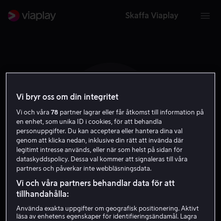
Skaffa Viaplay
Vi bryr oss om din integritet
T B (
Vi och våra
78
partner lagrar eller får åtkomst till information på
en enhet, som unika ID i cookies, för att behandla
personuppgifter. Du kan acceptera eller hantera dina val
genom att klicka nedan, inklusive din rätt att invända där
legitimt intresse används, eller när som helst på sidan för
dataskyddspolicy. Dessa val kommer att signaleras till våra
partners och påverkar inte webbläsningsdata.
Tim Bell (I)
Vi och våra partners behandlar data för att
tillhandahålla:
Skådespelare
Använda exakta uppgifter om geografisk positionering. Aktivt
läsa av enhetens egenskaper för identifieringsändamål. Lagra