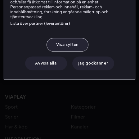
och/eller få åtkomst till information på en enhet.
Personanpassad reklam och innehåll, reklam- och
innehållsmätning, forskning angående målgrupp och
tjänsteutveckling.
Lista över partner (leverantörer)
Visa syften
Hyr 49 kr
Från 49 kr
Avvisa alla
Jag godkänner
VIAPLAY
Sport
Kategorier
Serier
Filmer
Hyr & köp
Kanaler