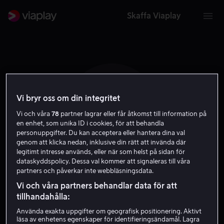
Skaffa Viaplay
Vi bryr oss om din integritet
T S
Vi och våra
78
partner lagrar eller får åtkomst till information på
en enhet, som unika ID i cookies, för att behandla
personuppgifter. Du kan acceptera eller hantera dina val
genom att klicka nedan, inklusive din rätt att invända där
legitimt intresse används, eller när som helst på sidan för
dataskyddspolicy. Dessa val kommer att signaleras till våra
partners och påverkar inte webbläsningsdata.
Thomas Seltzer
Vi och våra partners behandlar data för att
tillhandahålla:
Röst
Använda exakta uppgifter om geografisk positionering. Aktivt
läsa av enhetens egenskaper för identifieringsändamål. Lagra