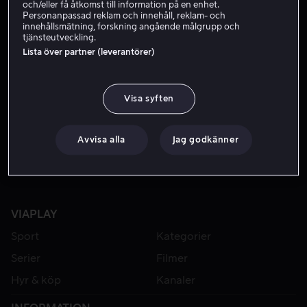
och/eller få åtkomst till information på en enhet.
Personanpassad reklam och innehåll, reklam- och
innehållsmätning, forskning angående målgrupp och
tjänsteutveckling.
Lista över partner (leverantörer)
Visa syften
Från 49 kr
Avvisa alla
Jag godkänner
VIAPLAY
Sport
Kategorier
Serier
Filmer
Hyr & köp
Kanaler