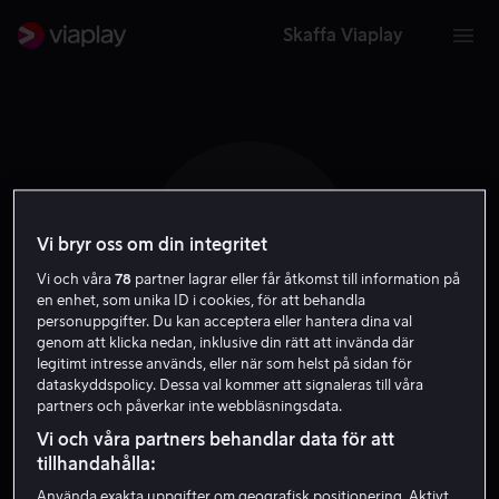
Skaffa Viaplay
T K
Vi bryr oss om din integritet
Vi och våra
78
partner lagrar eller får åtkomst till information på
en enhet, som unika ID i cookies, för att behandla
personuppgifter. Du kan acceptera eller hantera dina val
genom att klicka nedan, inklusive din rätt att invända där
legitimt intresse används, eller när som helst på sidan för
dataskyddspolicy. Dessa val kommer att signaleras till våra
Terry Klassen
partners och påverkar inte webbläsningsdata.
Vi och våra partners behandlar data för att
Regissör
Röst
tillhandahålla:
Använda exakta uppgifter om geografisk positionering. Aktivt