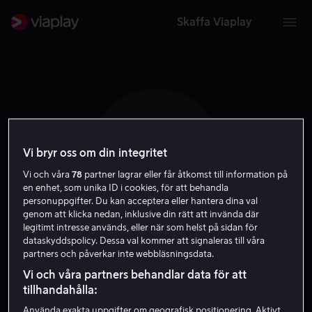
Skaffa Viaplay
S S
Vi bryr oss om din integritet
Vi och våra
78
partner lagrar eller får åtkomst till information på
en enhet, som unika ID i cookies, för att behandla
personuppgifter. Du kan acceptera eller hantera dina val
genom att klicka nedan, inklusive din rätt att invända där
legitimt intresse används, eller när som helst på sidan för
dataskyddspolicy. Dessa val kommer att signaleras till våra
Susanne Storm
partners och påverkar inte webbläsningsdata.
Vi och våra partners behandlar data för att
Skådespelare
tillhandahålla:
Använda exakta uppgifter om geografisk positionering. Aktivt