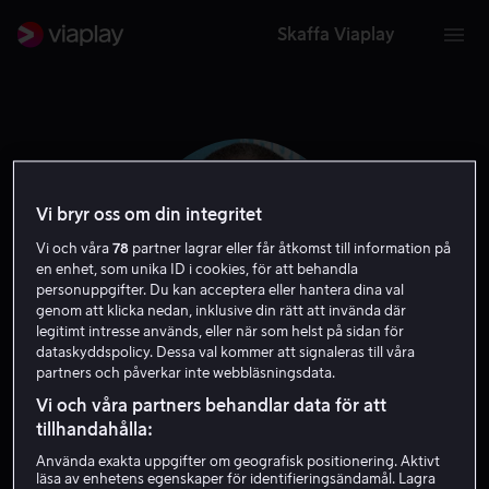
Skaffa Viaplay
Vi bryr oss om din integritet
Vi och våra
78
partner lagrar eller får åtkomst till information på
en enhet, som unika ID i cookies, för att behandla
personuppgifter. Du kan acceptera eller hantera dina val
genom att klicka nedan, inklusive din rätt att invända där
legitimt intresse används, eller när som helst på sidan för
dataskyddspolicy. Dessa val kommer att signaleras till våra
partners och påverkar inte webbläsningsdata.
Stephen Amell
Vi och våra partners behandlar data för att
tillhandahålla:
Skådespelare
Exekutiv producent
Gäst
Använda exakta uppgifter om geografisk positionering. Aktivt
läsa av enhetens egenskaper för identifieringsändamål. Lagra