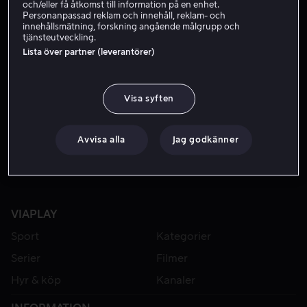
och/eller få åtkomst till information på en enhet.
Personanpassad reklam och innehåll, reklam- och
innehållsmätning, forskning angående målgrupp och
tjänsteutveckling.
Lista över partner (leverantörer)
Visa syften
Hyr 49 kr
Från 49 kr
Avvisa alla
Jag godkänner
VIAPLAY
Sport
Kategorier
Serier
Filmer
Hyr & köp
Kanaler