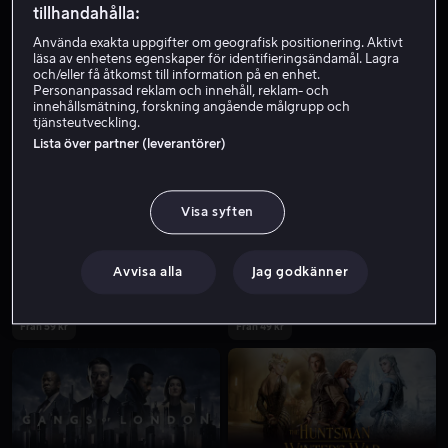
tillhandahålla:
Använda exakta uppgifter om geografisk positionering. Aktivt
läsa av enhetens egenskaper för identifieringsändamål. Lagra
och/eller få åtkomst till information på en enhet.
Personanpassad reklam och innehåll, reklam- och
innehållsmätning, forskning angående målgrupp och
tjänsteutveckling.
Lista över partner (leverantörer)
Från 49 kr
Från 59 kr
Visa syften
Avvisa alla
Jag godkänner
Från 59 kr
Från 49 kr