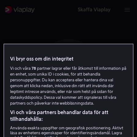
Skaffa Viaplay
Vi bryr oss om din integritet
S R
Vi och våra
78
partner lagrar eller får åtkomst till information på
en enhet, som unika ID i cookies, för att behandla
personuppgifter. Du kan acceptera eller hantera dina val
genom att klicka nedan, inklusive din rätt att invända där
legitimt intresse används, eller när som helst på sidan för
dataskyddspolicy. Dessa val kommer att signaleras till våra
partners och påverkar inte webbläsningsdata.
Simon Rawles
Vi och våra partners behandlar data för att
tillhandahålla:
Regissör
Använda exakta uppgifter om geografisk positionering. Aktivt
läsa av enhetens egenskaper för identifieringsändamål. Lagra