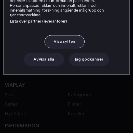
och/eller få åtkomst till information på en enhet.
Personanpassad reklam och innehåll, reklam- och
innehållsmätning, forskning angående målgrupp och
tjänsteutveckling.
Lista över partner (leverantörer)
Visa syften
Avvisa alla
Jag godkänner
VIAPLAY
Sport
Kategorier
Serier
Filmer
Hyr & köp
Kanaler
INFORMATION