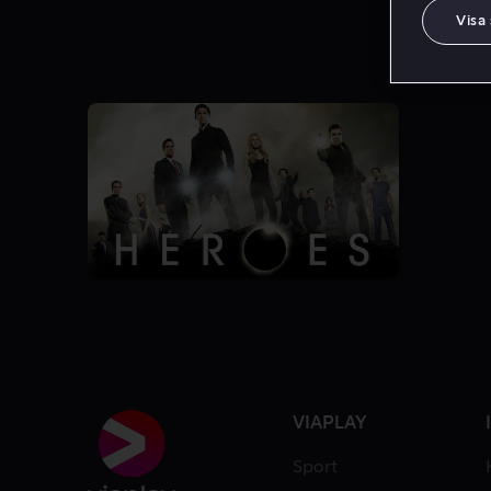
Visa
7.5
4 Säsonger
VIAPLAY
Sport