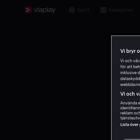
Sport
Kategorier
Vi bryr 
Vi och vå
för att be
inklusive d
dataskydds
webbläsni
Vi och v
Använda ex
identifier
reklam och
tjänsteutv
Lista över