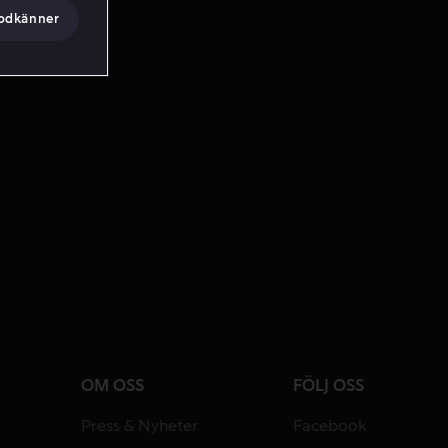
godkänner
OM OSS
FÖLJ OSS
Press & Nyheter
Facebook