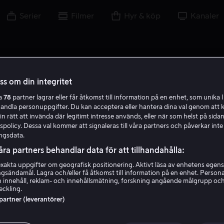
Serier
Filmer
Hyr & köp
Kanaler
oss om din integritet
ra
78
partner lagrar eller får åtkomst till information på en enhet, som unika I
handla personuppgifter. Du kan acceptera eller hantera dina val genom att k
in rätt att invända där legitimt intresse används, eller när som helst på sidan
policy. Dessa val kommer att signaleras till våra partners och påverkar inte
ngsdata.
åra partners behandlar data för att tillhandahålla:
akta uppgifter om geografisk positionering. Aktivt läsa av enhetens egens
ingsändamål. Lagra och/eller få åtkomst till information på en enhet. Perso
Sendhil Ramamurthy
 innehåll, reklam- och innehållsmätning, forskning angående målgrupp oc
eckling.
 partner (leverantörer)
Röst
Skådespelare
Gäst