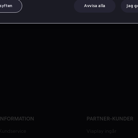
 syften
Avvisa alla
Jag 
INFORMATION
PARTNER-KUNDER
Kundservice
Viaplay ingår