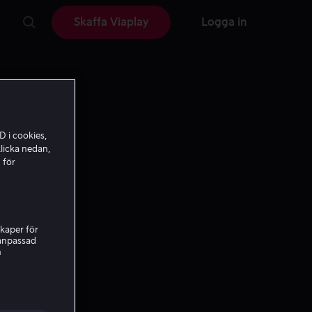
Skaffa Viaplay
Logga in
D i cookies,
licka nedan,
 för
kaper för
nanpassad
h