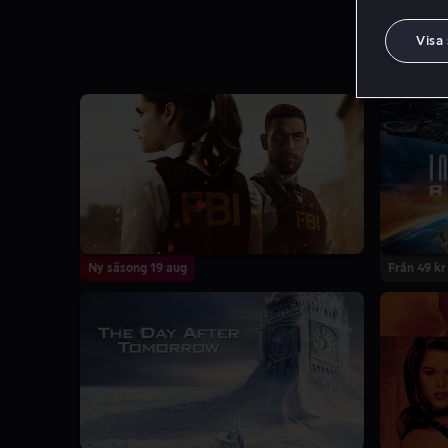
Visa
7.1
4 Säsonger
Ny säsong 19 aug
Från 49 kr