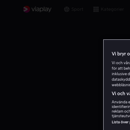
Sport
Kategorier
Vi bryr 
Vi och vå
för att be
inklusive d
dataskydds
webbläsni
Vi och v
Använda ex
identifier
reklam och
tjänsteutv
Lista över