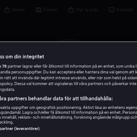
Serier
Filmer
Hyr & köp
Kanaler
oss om din integritet
ra
78
partner lagrar eller får åtkomst till information på en enhet, som unika I
handla personuppgifter. Du kan acceptera eller hantera dina val genom att k
in rätt att invända där legitimt intresse används, eller när som helst på sidan
policy. Dessa val kommer att signaleras till våra partners och påverkar inte
ngsdata.
åra partners behandlar data för att tillhandahålla:
akta uppgifter om geografisk positionering. Aktivt läsa av enhetens egens
Sela Ward
ingsändamål. Lagra och/eller få åtkomst till information på en enhet. Perso
 innehåll, reklam- och innehållsmätning, forskning angående målgrupp oc
eckling.
Skådespelare
Gäst
 partner (leverantörer)