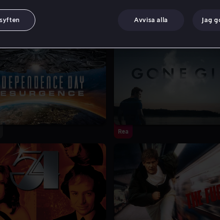
 syften
Avvisa alla
Jag 
Rea