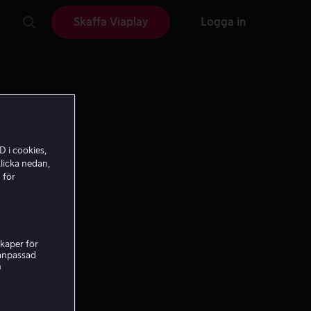
Skaffa Viaplay
Logga in
D i cookies,
licka nedan,
 för
kaper för
nanpassad
h