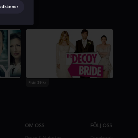
godkänner
Från 39 kr
OM OSS
FÖLJ OSS