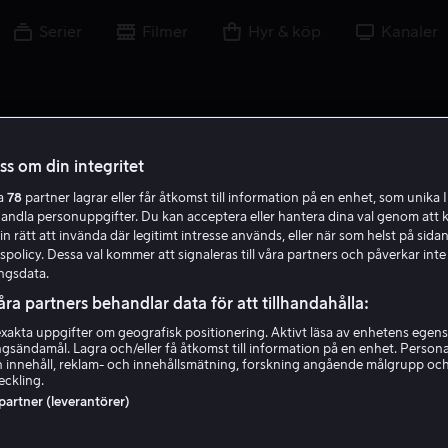
Serier
Filmer
Hyr & köp
Kanaler
oss om din integritet
ra
78
partner lagrar eller får åtkomst till information på en enhet, som unika I
handla personuppgifter. Du kan acceptera eller hantera dina val genom att k
in rätt att invända där legitimt intresse används, eller när som helst på sidan
policy. Dessa val kommer att signaleras till våra partners och påverkar inte
ngsdata.
åra partners behandlar data för att tillhandahålla:
akta uppgifter om geografisk positionering. Aktivt läsa av enhetens egens
ingsändamål. Lagra och/eller få åtkomst till information på en enhet. Perso
Samuel Roukin
 innehåll, reklam- och innehållsmätning, forskning angående målgrupp oc
eckling.
 partner (leverantörer)
Skådespelare