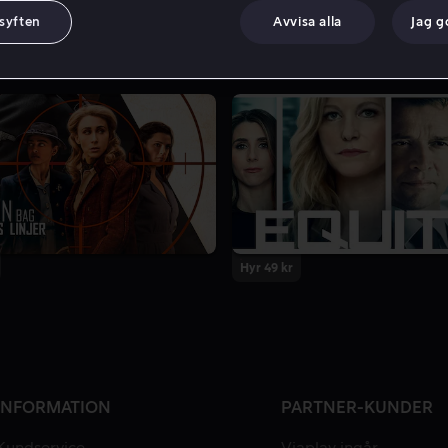
 syften
Avvisa alla
Jag 
Hyr 49 kr
INFORMATION
PARTNER-KUNDER