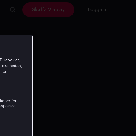
Skaffa Viaplay
Logga in
D i cookies,
licka nedan,
 för
kaper för
nanpassad
h