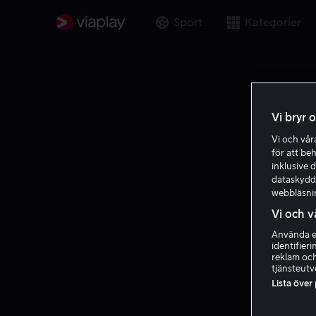
Sport
Kategorier
Vi bryr 
Vi och vå
för att be
inklusive d
dataskydds
webbläsni
Vi och v
Använda ex
identifier
reklam och
tjänsteutv
Lista över